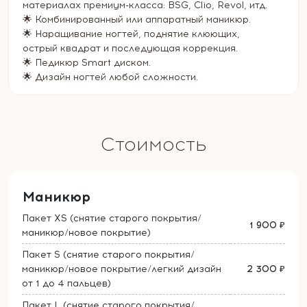
мaтериалаx пpемиум-клacсa: BSG, Сlio, Revol, итд.
🌟 Комбинированный или аппаратный маникюр.
🌟 Наращивание ногтей, поднятие клюющих,
острый квадрат и последующая коррекция.
🌟 Педикюр Smart диском.
🌟 Дизайн ногтей любой сложности.
Стоимость
Маникюр
Пакет XS (снятие старого покрытия/
1 900 ₽
маникюр/новое покрытие)
Пакет S (снятие старого покрытия/
маникюр/новое покрытие/легкий дизайн
2 300 ₽
от 1 до 4 пальцев)
Пакет L (снятие старого покрытия/