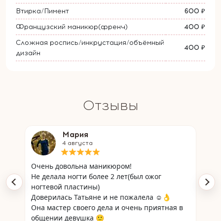
Втирка/Пимент
600 ₽
Французский маникюр(френч)
400 ₽
Сложная роспись/инкрустация/объёмный
400 ₽
дизайн
Отзывы
Мария
4 августа
дую
Очень довольна маникюром!
Тат
Не делала ногти более 2 лет(был ожог
вып
ногтевой пластины)
оче
Доверилась Татьяне и не пожалела ☺👌
Она мастер своего дела и очень приятная в
общении девушка 🙂